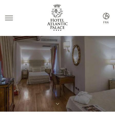
FRA
ITA
ENG
FRA
ESP