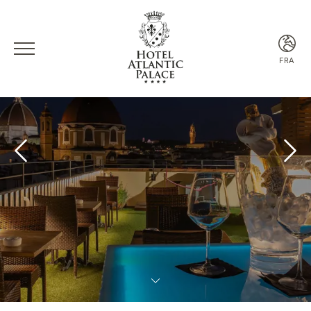
FRA
ITA
ENG
FRA
ESP