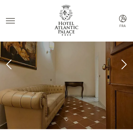
FRA
ITA
ENG
FRA
ESP