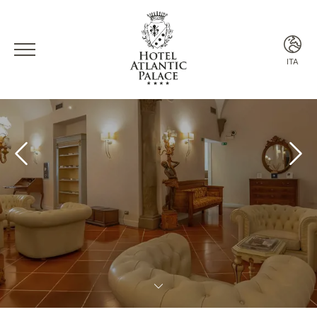
ITA
ITA
ENG
FRA
ESP