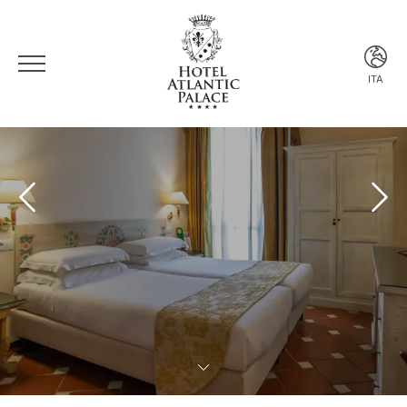
ITA
ITA
ENG
FRA
ESP