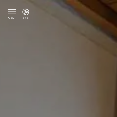
MENU
ESP
ITA
ENG
FRA
ESP