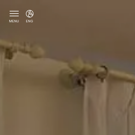
MENU
ENG
ITA
ENG
FRA
ESP